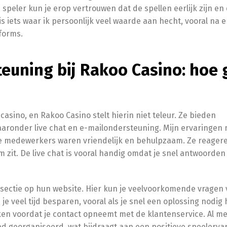
 speler kun je erop vertrouwen dat de spellen eerlijk zijn en 
s iets waar ik persoonlijk veel waarde aan hecht, vooral na 
forms.
teuning bij Rakoo Casino: hoe
casino, en Rakoo Casino stelt hierin niet teleur. Ze bieden
aronder live chat en e-mailondersteuning. Mijn ervaringen
de medewerkers waren vriendelijk en behulpzaam. Ze reagere
m zit. De live chat is vooral handig omdat je snel antwoorden 
sectie op hun website. Hier kun je veelvoorkomende vragen
je veel tijd besparen, vooral als je snel een oplossing nodig 
jken voordat je contact opneemt met de klantenservice. Al met
 georganiseerd, wat bijdraagt aan een positieve speelervar