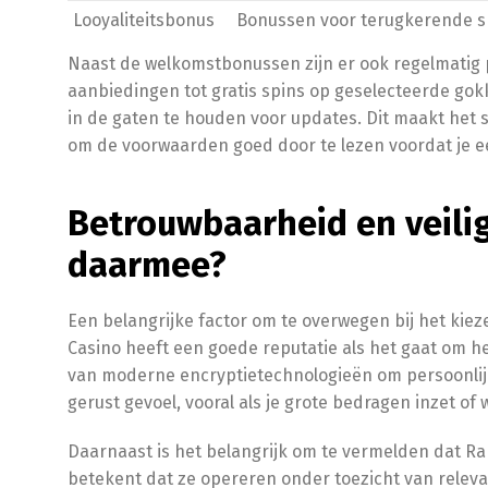
Looyaliteitsbonus
Bonussen voor terugkerende s
Naast de welkomstbonussen zijn er ook regelmatig 
aanbiedingen tot gratis spins op geselecteerde gok
in de gaten te houden voor updates. Dit maakt het s
om de voorwaarden goed door te lezen voordat je ee
Betrouwbaarheid en veilig
daarmee?
Een belangrijke factor om te overwegen bij het kiez
Casino heeft een goede reputatie als het gaat om 
van moderne encryptietechnologieën om persoonlijke 
gerust gevoel, vooral als je grote bedragen inzet of w
Daarnaast is het belangrijk om te vermelden dat Ra
betekent dat ze opereren onder toezicht van relevan