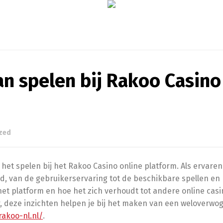
an spelen bij Rakoo Casino
zed
 het spelen bij het Rakoo Casino online platform. Als ervaren
nd, van de gebruikerservaring tot de beschikbare spellen en
t platform en hoe het zich verhoudt tot andere online casin
, deze inzichten helpen je bij het maken van een weloverwo
rakoo-nl.nl/
.