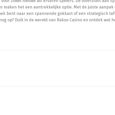
 voor zowel nieuwe als ervaren spelers. De diversiteit aan sp
n maken het een aantrekkelijke optie. Met de juiste aanpak
 zoek bent naar een spannende gokkast of een strategisch taf
nog op? Duik in de wereld van Rakoo Casino en ontdek wat he