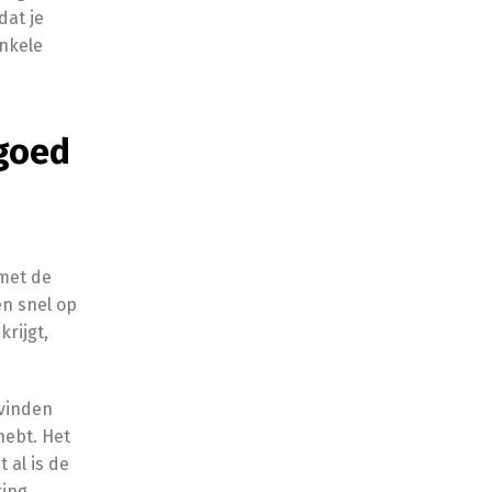
dat je
enkele
 goed
 met de
n snel op
krijgt,
 vinden
hebt. Het
 al is de
ing.