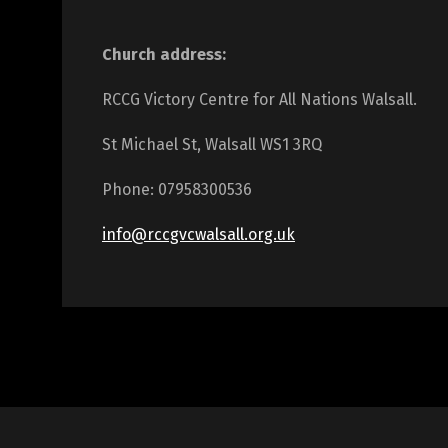
Church address:
RCCG Victory Centre for All Nations Walsall.
St Michael St, Walsall WS1 3RQ
Phone: 07958300536
info@rccgvcwalsall.org.uk