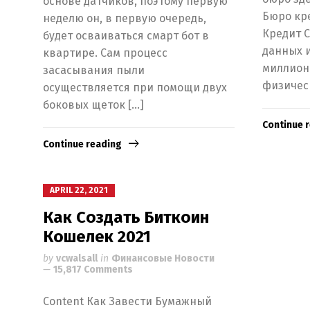
основе датчиков, поэтому первую
Бюро кр
неделю он, в первую очередь,
Кредит С
будет осваиваться смарт бот в
данных и
квартире. Сам процесс
миллион
засасывания пыли
физичес
осуществляется при помощи двух
боковых щеток […]
Continue 
Continue reading
APRIL 22, 2021
Как Создать Биткоин
Кошелек 2021
by
vcwalsall
in
Финансовые Новости
15,817 Comments
Content Как Завести Бумажный