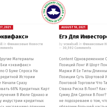
7, 2021
AUGUST 10, 2021
эквифакс»
Егэ Для Инвестор
ll
in
Финансовые Новости
by
vcwalsall
in
Финансовые Н
Comments
30,592 Comments
 Другие Материалы
Content Одновременное 
 Бки «эквифакс»
Позиций Лонг И Шорт По
ло О Буме Спроса На
Маржи И Ее Типы Длинн
Кредитной Истории
Позиции Суть Шортовой 
 Начали Сразу
Лонговой Торговли Что Т
овать 68% Кредитных Карт
Ставка Риска В Лонг? Как
олучения В Июле Однако и
Сумму Для Сделки В Лонг?
 у индустрии кредитных
не подозреваем о том, чт
есь несравнимо длиннее.
обладаем большей часть