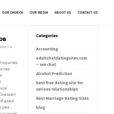
OUR CHURCH
OUR MEDIA
ABOUT US
CONTACT US
Categories
ов
овости
Accounting
adultchatdatingsites.com
Открытие
– sex chat
нятие
Alcohol Prediction
ые
И
best free dating site for
акое
serious relationships
 Считают
Best Marriage Dating Sites
 И даже
о уже
blog
ю знаний,