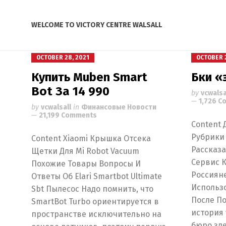
WELCOME TO VICTORY CENTRE WALSALL
OCTOBER 28, 2021
OCTOBER 2
Купить Muben Smart
Бки «
Bot За 14 990
by
vcwalsa
1,726 
by
vcwalsall
in
Финансовые Новости
21,199 Comments
Content
Рубрики
Content Xiaomi Крышка Отсека
Рассказа
Щетки Для Mi Robot Vacuum
Сервис 
Похожие Товары Вопросы И
Россияне
Ответы Об Elari Smartbot Ultimate
Использ
Sbt Пылесос Надо помнить, что
После П
SmartBot Turbo ориентируется в
история
пространстве исключительно на
бюро зд