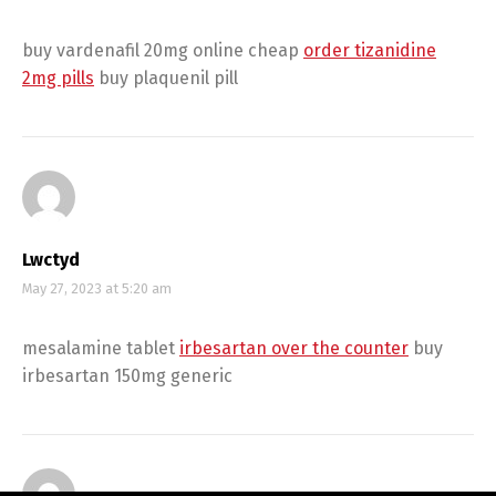
buy vardenafil 20mg online cheap
order tizanidine
2mg pills
buy plaquenil pill
Lwctyd
May 27, 2023 at 5:20 am
mesalamine tablet
irbesartan over the counter
buy
irbesartan 150mg generic