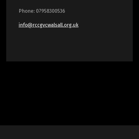
Phone: 07958300536
info@rccgvcwalsall.org.uk