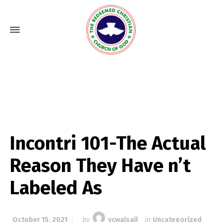
Incontri 101-The Actual
Reason They Have n’t
Labeled As
October 15, 2021
by
vcwalsall
in
Uncategorized